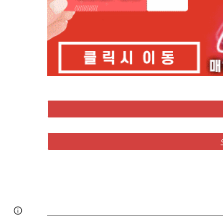
Google Sites
Report abuse