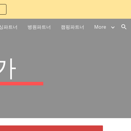
ion
싱파트너
병원파트너
캠핑파트너
More
가