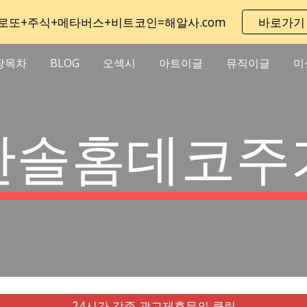
로또+주식+메타버스+비트코인=해알사.com
바로가기
ip to main content
Skip to navigat
장목차
BLOG
오섹시
아트이글
뮤직이글
미
한솔홈데코주
24시간 각종 광고제휴문의 클릭