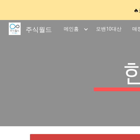

Sk
주식월드
메인홈
모밴10대산
매