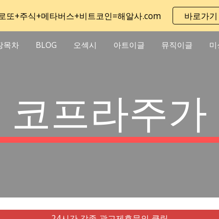
로또+주식+메타버스+비트코인=해알사.com
바로가기
ip to main content
Skip to navigat
장목차
BLOG
오섹시
아트이글
뮤직이글
미
코프라주가
24시간 각종 광고제휴문의 클릭