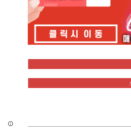
Google Sites
Report abuse