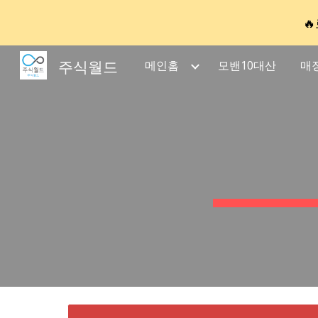

Sk
주식월드
메인홈
모밴10대산
매