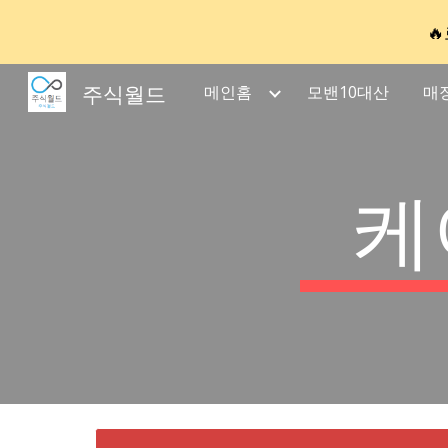

Sk
주식월드
메인홈
모밴10대산
매
케