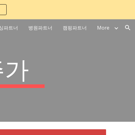
ion
싱파트너
병원파트너
캠핑파트너
More
주가