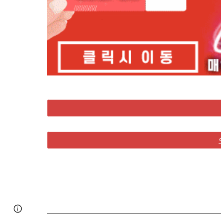
Google Sites
Report abuse