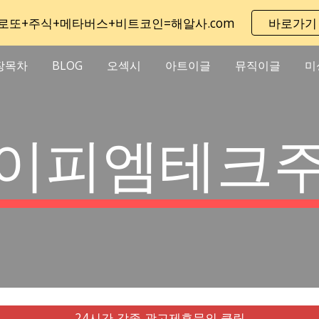
로또+주식+메타버스+비트코인=해알사.com
바로가기
ip to main content
Skip to navigat
장목차
BLOG
오섹시
아트이글
뮤직이글
미
이피엠테크
24시간 각종 광고제휴문의 클릭