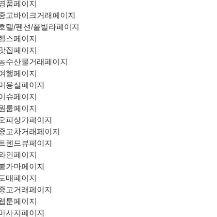
명품페이지
중고바이크거래페이지
호텔/펜션/풀빌라페이지
헬스페이지
맛집페이지
농수산물거래페이지
여행페이지
미용실페이지
이슈페이지
원룸페이지
오피상가페이지
중고차거래페이지
트렌드뷰페이지
와인페이지
불가마페이지
도매페이지
중고거래페이지
웹툰페이지
마사지페이지