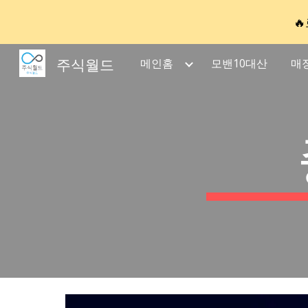

Sk
주식월드
메인홈
모밴10대산
매