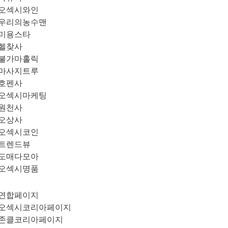
오섹시와인
우리의농수맨
미용스타
헬찾사
불가마홀릭
마사지트루
호펜사
오섹시마케팅
원천사
오상사
오섹시코인
트렌드뷰
도매다모아
오섹시명품
연합페이지
오섹시코리아페이지
존클코리아페이지