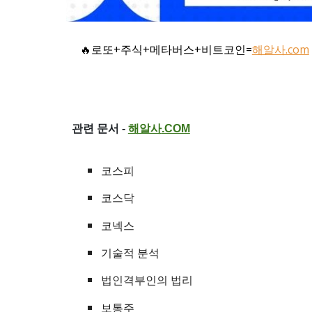
🔥로또+주식+메타버스+비트코인=
해알사.com
관련 문서 -
해알사
.COM
코스피
코스닥
코넥스
기술적 분석
법인격부인의 법리
보통주