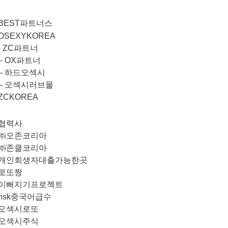
BEST파트너스
OSEXYKOREA
-
ZC파트너
-
OX파트너
-
하드오섹시
-
오섹시러브몰
ZCKOREA
협력사
㈜오존코리아
㈜존클코리아
개인회생자대출가능한곳
로또짱
이뻐지기프로젝트
hsk중국어급수
오섹시로또
오섹시주식