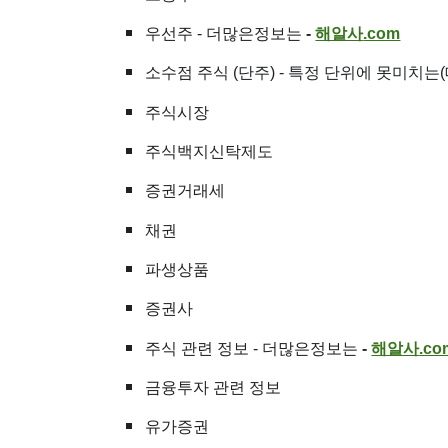
우선주
- 더많은정보는
-
해알사
.com
소수점 주식
(단주) - 특정 단위에 못미치는
주식시장
주식백지신탁제도
증권거래세
채권
파생상품
증권사
주식 관련 정보
- 더많은정보는
-
해알사
.co
금융투자 관련 정보
유가증권