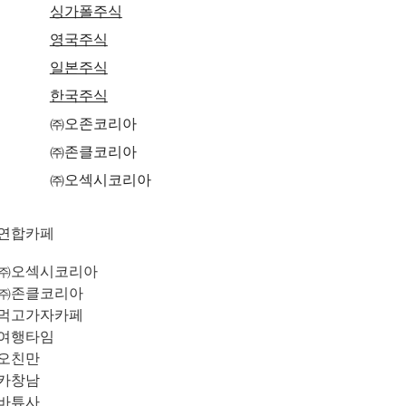
싱가폴주식
영국주식
일본주식
한국주식
㈜오존코리아
㈜존클코리아
㈜오섹시코리아
연합카페
㈜오섹시코리아
㈜존클코리아
먹고가자카페
여행타임
오친만
카창남
바튜사