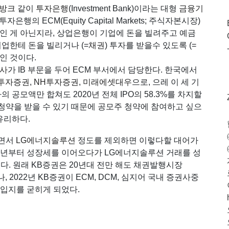
방크
같이
투자은행
(Investment Bank)이라는 대형
금융기
의 ECM(Equity Capital Markets; 주식자본시장)
인 게 아닌지라, 상업은행이 기업에 돈을 빌려주고 예금
업한테 돈을 빌리거나 (=
채권
) 투자를 받을수 있도록 (=
행인 것이다.
사
가 IB 부문을 두어 ECM 부서에서 담당한다. 한국에서
투자증권
,
NH투자증권
,
미래에셋대우
으로, 으레 이 세 기
사의 공모액만 합쳐도 2020년 전체 IPO의 58.3%를 차지할
청약을 받을 수 있기 때문에 공모주 청약에 참여하고 싶으
유리하다.
뀌면서
LG에너지솔루션
정도를 제외하면 이렇다할 대어가
21년부터 성장세를 이어오다가 LG에너지솔루션 거래를 성
다. 원래 KB증권은 20년대 전만 해도 채권발행시장
 2022년 KB증권이 ECM, DCM, 심지어 국내 증권사중
 입지를 굳히게 되었다.