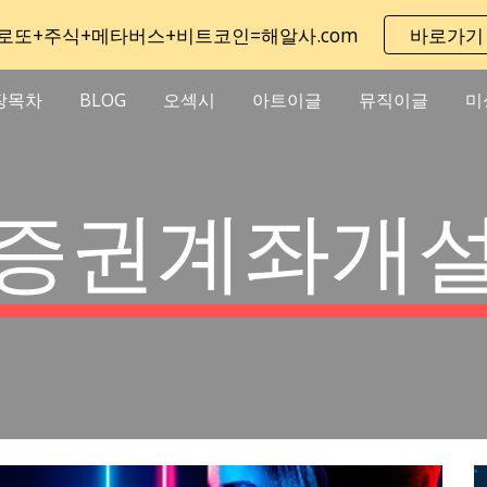
로또+주식+메타버스+비트코인=해알사.com
바로가기
ip to main content
Skip to navigat
장목차
BLOG
오섹시
아트이글
뮤직이글
미
증권계좌개