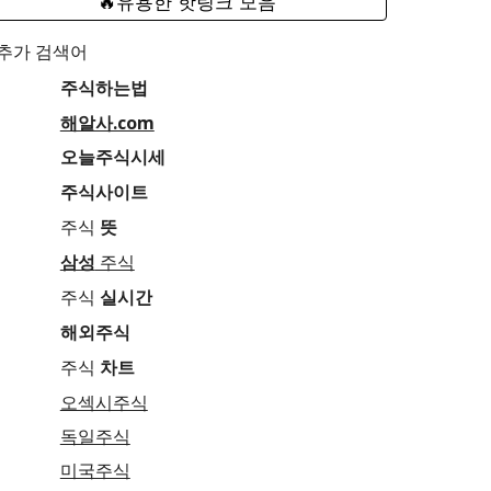
🔥유용한 핫링크 모음
추가 검색어
주식하는법
해알사.com
오늘주식시세
주식사이트
주식
뜻
삼성
주식
주식
실시간
해외주식
주식
차트
오섹시주식
독일주식
미국주식