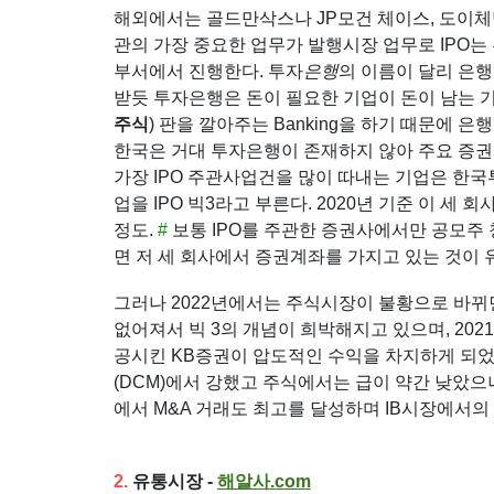
해외에서는
골드만삭스
나
JP모건 체이스
,
도이체
관
의 가장 중요한 업무가 발행시장 업무로 IPO는 투자은행
부서에서 진행한다. 투자
은행
의 이름이 달리 은행
받듯 투자은행은 돈이 필요한 기업이 돈이 남는 기
주식
) 판을 깔아주는 Banking을 하기 때문에 은
한국은 거대 투자은행이 존재하지 않아 주요
증권
가장 IPO 주관사업건을 많이 따내는 기업은
한국
업을 IPO 빅3라고 부른다. 2020년 기준 이 세 회
정도.
#
보통 IPO를 주관한 증권사에서만 공모주 
면 저 세 회사에서 증권계좌를 가지고 있는 것이 
그러나 2022년에서는 주식시장이 불황으로 바
없어져서 빅 3의 개념이 희박해지고 있으며, 20
공시킨
KB증권
이 압도적인 수익을 차지하게 되었
(DCM)에서 강했고 주식에서는 급이 약간 낮았으나,
에서 M&A 거래도 최고를 달성하며 IB시장에서의
2.
유통시장 -
해알사
.com