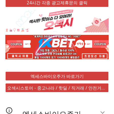
24시간 각종 광고제휴문의 클릭
엑세스바이오주가 바로가기
오섹시스토어 - 중고나라 / 핫딜 / 직거래 / 안전거래 바로가기
엑세스바이오주가