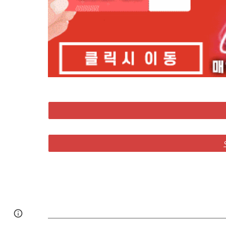
Google Sites
Report abuse