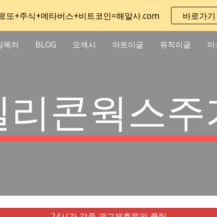
로또+주식+메타버스+비트코인=해알사.com
바로가기
ip to main content
Skip to navigat
장목차
BLOG
오섹시
아트이글
뮤직이글
미
실리콘웍스주
24시간 각종 광고제휴문의 클릭