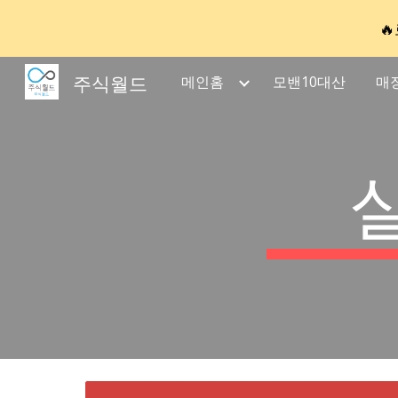

Sk
주식월드
메인홈
모밴10대산
매