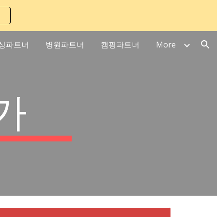
ion
싱파트너
병원파트너
캠핑파트너
More
가