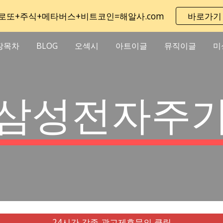
로또+주식+메타버스+비트코인=해알사.com
바로가기
ip to main content
Skip to navigat
장목차
BLOG
오섹시
아트이글
뮤직이글
미
삼성전자주
24시간 각종 광고제휴문의 클릭