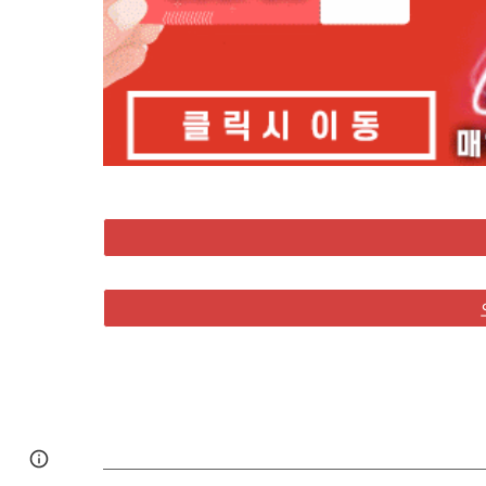
Google Sites
Report abuse