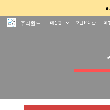

Sk
주식월드
메인홈
모밴10대산
매