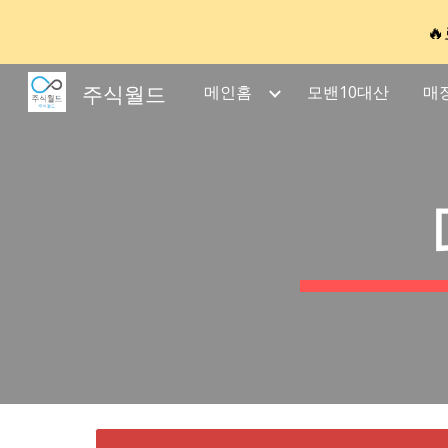

Sk
주식월드
메인홈
모밴10대산
매