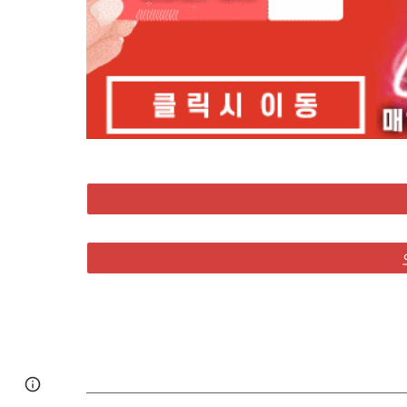
Google Sites
Report abuse