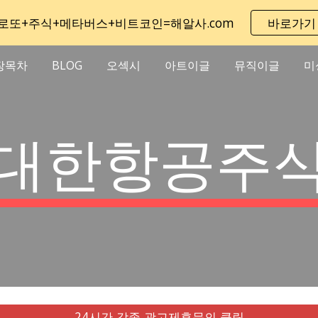
로또+주식+메타버스+비트코인=해알사.com
바로가기
ip to main content
Skip to navigat
장목차
BLOG
오섹시
아트이글
뮤직이글
미
대한항공주
24시간 각종 광고제휴문의 클릭