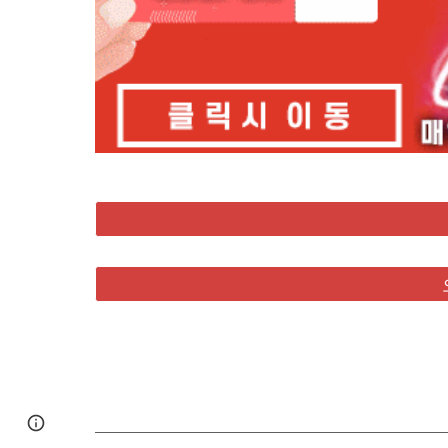
Google Sites
Report abuse