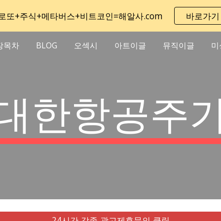
로또+주식+메타버스+비트코인=해알사.com
바로가기
ip to main content
Skip to navigat
장목차
BLOG
오섹시
아트이글
뮤직이글
미
대한항공주
24시간 각종 광고제휴문의 클릭