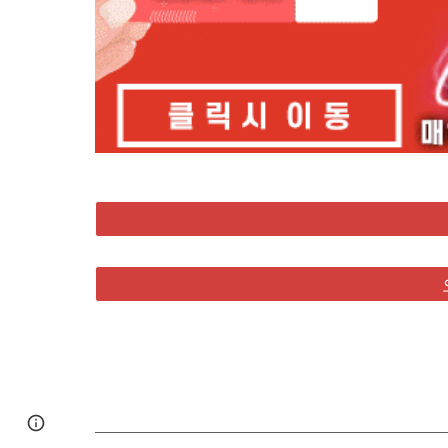
Google Sites
Report abuse