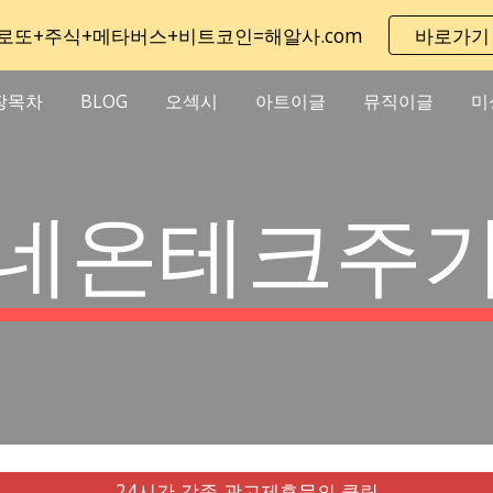
로또+주식+메타버스+비트코인=해알사.com
바로가기
ip to main content
Skip to navigat
장목차
BLOG
오섹시
아트이글
뮤직이글
미
네온테크주
24시간 각종 광고제휴문의 클릭