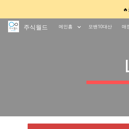

Sk
주식월드
메인홈
모밴10대산
매