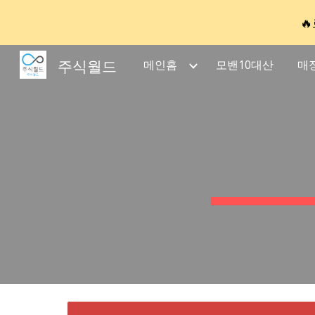

Sk
주식월드
메인홈
모밴10대산
매