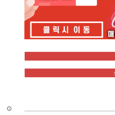
Google Sites
Report abuse