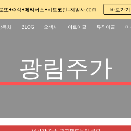
로또+주식+메타버스+비트코인=해알사.com
바로가기
ip to main content
Skip to navigat
장목차
BLOG
오섹시
아트이글
뮤직이글
미
광림주가
24시간 각종 광고제휴문의 클릭